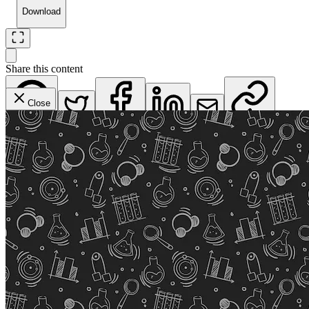
Download
Share this content
Close
WhatsApp
Twitter
Facebook
LinkedIn
Email
Copy Link