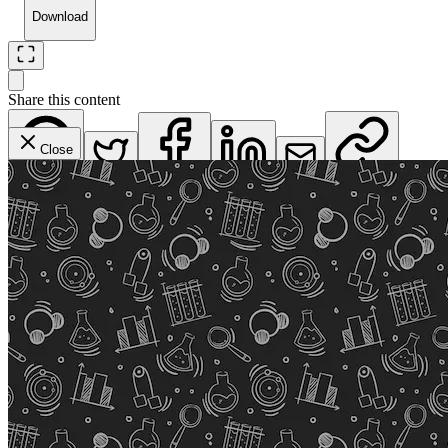
Download
Share this content
Close
WhatsApp
Twitter
Facebook
LinkedIn
Email
Copy Link